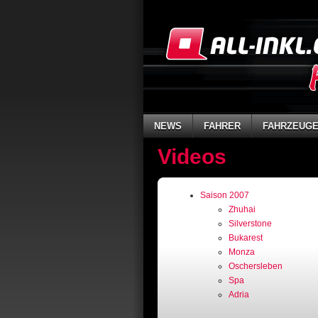
NEWS
FAHRER
FAHRZEUG
Videos
Saison 2007
Zhuhai
Silverstone
Bukarest
Monza
Oschersleben
Spa
Adria